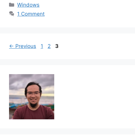
Categories
Windows
1 Comment
Page
Page
Page
←
Previous
1
2
3