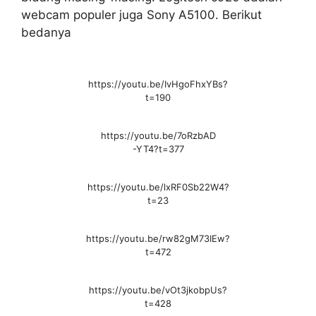
webcam populer juga Sony A5100. Berikut
bedanya
https://youtu.be/IvHgoFhxYBs?
t=190
https://youtu.be/7oRzbAD
-YT4?t=377
https://youtu.be/lxRF0Sb22W4?
t=23
https://youtu.be/rw82gM73IEw?
t=472
https://youtu.be/vOt3jkobpUs?
t=428