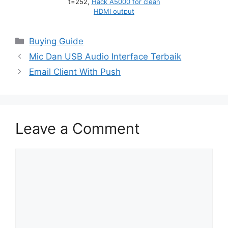
t=252,
Hack A5000 for clean
HDMI output
Categories
Buying Guide
Mic Dan USB Audio Interface Terbaik
Email Client With Push
Leave a Comment
Comment