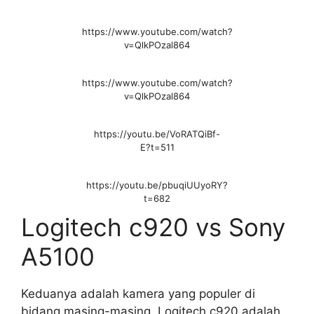
https://www.youtube.com/watch?
v=QlkPOzal864
https://www.youtube.com/watch?
v=QlkPOzal864
https://youtu.be/VoRATQiBf-
E?t=511
https://youtu.be/pbuqiUUyoRY?
t=682
Logitech c920 vs Sony
A5100
Keduanya adalah kamera yang populer di
bidang masing-masing. Logitech c920 adalah