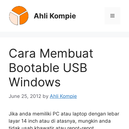
Skip
to
Ahli Kompie
Menu
content
Cara Membuat
Bootable USB
Windows
June 25, 2012
by
Ahli Kompie
Jika anda memiliki PC atau laptop dengan lebar
layar 14 inch atau di atasnya, mungkin anda
tidak usah khawatir atau repot-repot