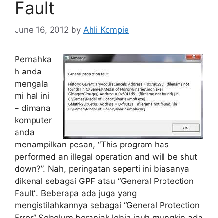
Fault
June 16, 2012
by
Ahli Kompie
Pernahka
h anda
mengala
mi hal ini
– dimana
komputer
anda
menampilkan pesan, “This program has
performed an illegal operation and will be shut
down?”. Nah, peringatan seperti ini biasanya
dikenal sebagai GPF atau “General Protection
Fault“. Beberapa ada juga yang
mengistilahkannya sebagai “General Protection
Error” Sebelum beranjak lebih jauh mungkin ada