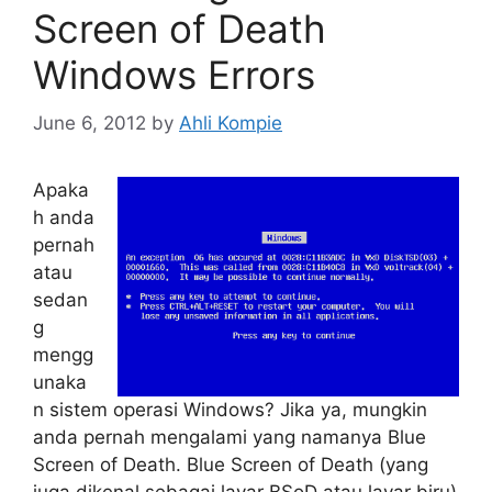
Screen of Death
Windows Errors
June 6, 2012
by
Ahli Kompie
Apaka
h anda
pernah
atau
sedan
g
mengg
unaka
n sistem operasi Windows? Jika ya, mungkin
anda pernah mengalami yang namanya Blue
Screen of Death. Blue Screen of Death (yang