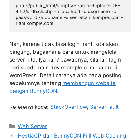
php ~/public_html/scripts/Search-Replace-DB-
4.1.2/srdb.cli.php -h localhost -u username -p 
password -n dbname -s secret.ahlikompie.com -
r ahlikompie.com
Nah, karena tidak bisa login nanti kita akan
bingung, bagaimana cara untuk mengelola
server kita. Iya kan? Jawabnya, silakan login
dari subdomain dev.example.com, kalau di
WordPress. Detail caranya ada pada posting
sebelumnya tentang
membangun website
dengan BunnyCDN
.
Referensi kode:
StackOverflow
,
ServerFault
Categories
Web Server
HestiaCP dan BunnyCDN Full Web Caching