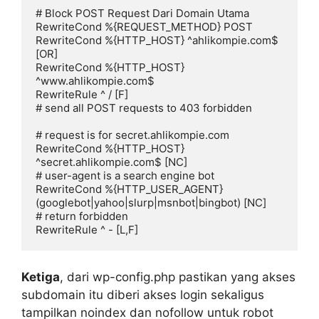
# Block POST Request Dari Domain Utama

RewriteCond %{REQUEST_METHOD} POST

RewriteCond %{HTTP_HOST} ^ahlikompie.com$ 
[OR]

RewriteCond %{HTTP_HOST} 
^www.ahlikompie.com$

RewriteRule ^ / [F]

# send all POST requests to 403 forbidden

# request is for secret.ahlikompie.com

RewriteCond %{HTTP_HOST} 
^secret.ahlikompie.com$ [NC]

# user-agent is a search engine bot

RewriteCond %{HTTP_USER_AGENT} 
(googlebot|yahoo|slurp|msnbot|bingbot) [NC]

# return forbidden

RewriteRule ^ - [L,F]
Ketiga
, dari wp-config.php pastikan yang akses
subdomain itu diberi akses login sekaligus
tampilkan noindex dan nofollow untuk robot