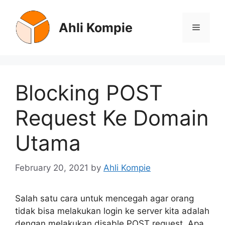
Skip
to
Ahli Kompie
Menu
content
Blocking POST
Request Ke Domain
Utama
February 20, 2021
by
Ahli Kompie
Salah satu cara untuk mencegah agar orang
tidak bisa melakukan login ke server kita adalah
dengan melakukan disable POST request. Apa