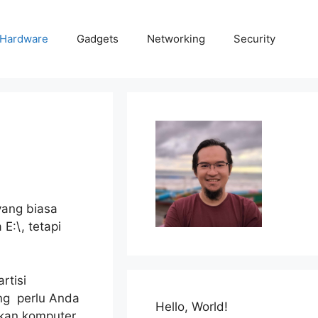
Hardware
Gadgets
Networking
Security
yang biasa
E:\, tetapi
rtisi
ng perlu Anda
Hello, World!
akan komputer