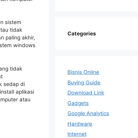
n sistem
atau tidak
Categories
 paling akhir,
sistem windows
ang tidak
Bisnis Online
at
Buying Guide
k sedap di
stall aplikasi
Download Link
omputer atau
Gadgets
Google Analytics
Hardware
Internet