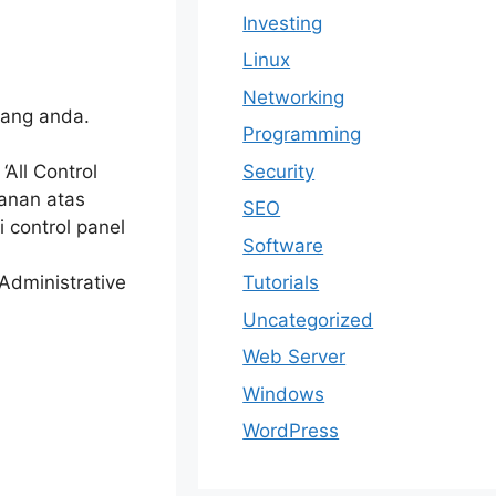
Investing
Linux
Networking
yang anda.
Programming
Security
‘All Control
kanan atas
SEO
i control panel
Software
‘Administrative
Tutorials
Uncategorized
Web Server
Windows
WordPress