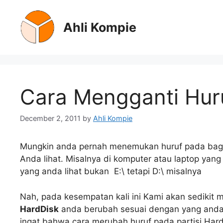
Skip
to
Ahli Kompie
content
Cara Mengganti Huru
December 2, 2011
by
Ahli Kompie
Mungkin anda pernah menemukan huruf pada bagian
Anda lihat. Misalnya di komputer atau laptop yan
yang anda lihat bukan E:\ tetapi D:\ misalnya
Nah, pada kesempatan kali ini Kami akan sedikit 
HardDisk
anda berubah sesuai dengan yang anda
ingat bahwa cara merubah huruf pada partisi Har