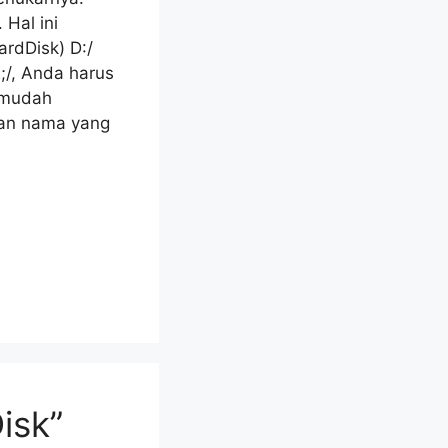
Hal ini
ardDisk) D:/
;/, Anda harus
h mudah
gan nama yang
isk”