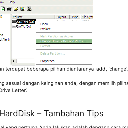
 terdapat beberapa pilihan diantaranya ‘add’, ‘change’,
ng sesuai dengan keinginan anda, dengan memilih pilih
rive Letter’.
 HardDisk – Tambahan Tips
 hal yang pertama Anda lakukan adalah dengann cara m