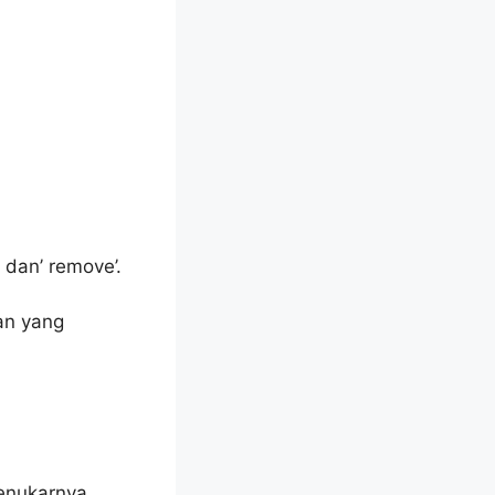
 dan’ remove’.
an yang
enukarnya.