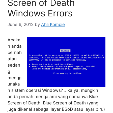
Screen of Death
Windows Errors
June 6, 2012
by
Ahli Kompie
Apaka
h anda
pernah
atau
sedan
g
mengg
unaka
n sistem operasi Windows? Jika ya, mungkin
anda pernah mengalami yang namanya Blue
Screen of Death. Blue Screen of Death (yang
juga dikenal sebagai layar BSoD atau layar biru)