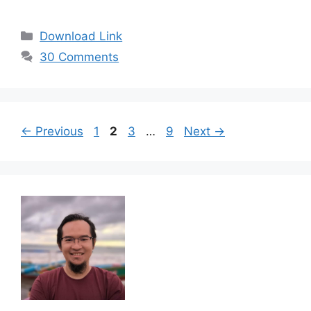
Categories
Download Link
30 Comments
Page
Page
Page
Page
←
Previous
1
2
3
…
9
Next
→